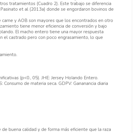
tros tratamientos (Cuadro 2). Este trabajo se diferencia
 Pasinato et al (2013a) donde se engordaron bovinos de
de carne y AOB son mayores que los encontrados en otro
ruzamiento tiene menor eficiencia de conversión y bajo
Holando. El macho entero tiene una mayor respuesta
n el castrado pero con poco engrasamiento, lo que
tamiento.
nificativas (p<0., 05). JHE: Jersey HoIando Entero.
MS: Consumo de materia seca. GDPV: Gananancia diaria
e de buena calidad y de forma más eficiente que la raza