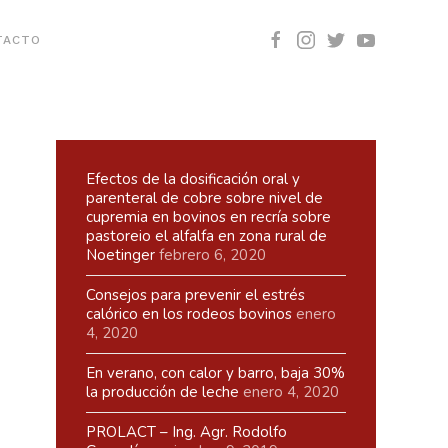
TACTO
Efectos de la dosificación oral y
parenteral de cobre sobre nivel de
cupremia en bovinos en recría sobre
pastoreio el alfalfa en zona rural de
Noetinger
febrero 6, 2020
Consejos para prevenir el estrés
calórico en los rodeos bovinos
enero
4, 2020
En verano, con calor y barro, baja 30%
la producción de leche
enero 4, 2020
PROLACT – Ing. Agr. Rodolfo