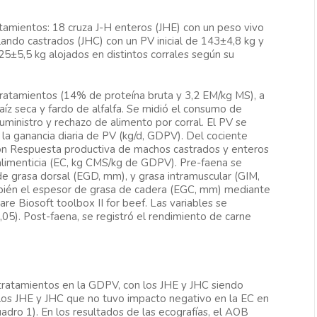
ratamientos: 18 cruza J-H enteros (JHE) con un peso vivo
lando castrados (JHC) con un PV inicial de 143±4,8 kg y
125±5,5 kg alojados en distintos corrales según su
tratamientos (14% de proteína bruta y 3,2 EM/kg MS), a
aíz seca y fardo de alfalfa. Se midió el consumo de
uministro y rechazo de alimento por corral. El PV se
r la ganancia diaria de PV (kg/d, GDPV). Del cociente
ón Respuesta productiva de machos castrados y enteros
alimenticia (EC, kg CMS/kg de GDPV). Pre-faena se
e grasa dorsal (EGD, mm), y grasa intramuscular (GIM,
ambién el espesor de grasa de cadera (EGC, mm) mediante
are Biosoft toolbox II for beef. Las variables se
5). Post-faena, se registró el rendimiento de carne
e tratamientos en la GDPV, con los JHE y JHC siendo
a los JHE y JHC que no tuvo impacto negativo en la EC en
uadro 1). En los resultados de las ecografías, el AOB