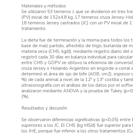
Materiales y métodos
Se utilizaron 53 terneros J, que se dividieron en tres t
(PV) inicial de 152±4,8 kg, 17 terneros cruza Jersey-Ho
18 terneros Jersey castrados (JC) con un PV inicial de 
tratamiento.
La dieta fue de terminación y la misma para todos los 
base de maíz partido, afrechillo de trigo, burlanda de m
materia seca (CMS, kg/d), mediante registro diario del s
registró cada 30 días en balanza individual para calcula
entre CMS y GDPV se obtuvo la eficiencia de conversi
cruza Jersey x Holando Argentino en engorde a corral 
determinó el área de ojo de bife (AOB, cm2), espesor d
%) de cada animal a nivel de la 12º y 13º costilla y t
ultrasonografía con el análisis de los datos por el softw
analizaron mediante ANOVA y la prueba de Tukey (p<0,0
(%).
Resultados y discusión
Se observaron diferencias significativas (p<0,05) entr
superiores a los JC. El CMS (kg MS/d) fue superior par
los JHE, porque fue inferior a los otros tratamientos (C