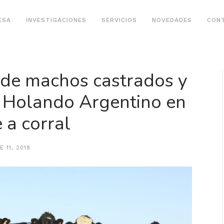
ESA
INVESTIGACIONES
SERVICIOS
NOVEDADES
CON
 de machos castrados y
x Holando Argentino en
 a corral
 11, 2018