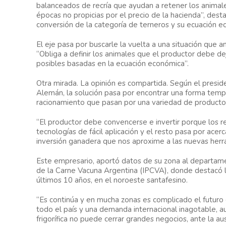
balanceados de recría que ayudan a retener los animale
épocas no propicias por el precio de la hacienda”, des
conversión de la categoría de terneros y su ecuación e
El eje pasa por buscarle la vuelta a una situación que an
“Obliga a definir los animales que el productor debe de
posibles basadas en la ecuación económica”.
Otra mirada.
La opinión es compartida. Según el preside
Alemán, la solución pasa por encontrar una forma tempr
racionamiento que pasan por una variedad de producto
“El productor debe convencerse e invertir porque los 
tecnologías de fácil aplicación y el resto pasa por acer
inversión ganadera que nos aproxime a las nuevas herr
Este empresario, aportó datos de su zona al departame
de la Carne Vacuna Argentina (IPCVA), donde destacó la
últimos 10 años, en el noroeste santafesino.
“Es continúa y en mucha zonas es complicado el futuro d
todo el país y una demanda internacional inagotable, aun
frigorífica no puede cerrar grandes negocios, ante la au