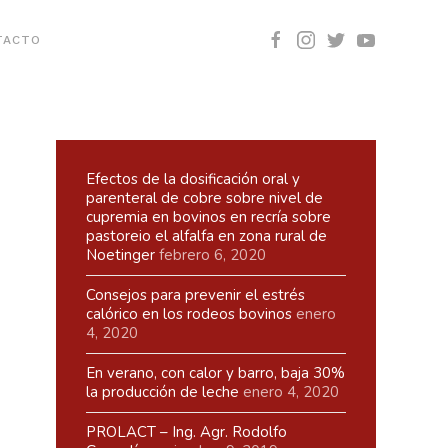
TACTO
Efectos de la dosificación oral y
parenteral de cobre sobre nivel de
cupremia en bovinos en recría sobre
pastoreio el alfalfa en zona rural de
Noetinger
febrero 6, 2020
Consejos para prevenir el estrés
calórico en los rodeos bovinos
enero
4, 2020
En verano, con calor y barro, baja 30%
la producción de leche
enero 4, 2020
PROLACT – Ing. Agr. Rodolfo