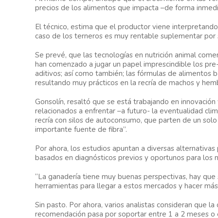
precios de los alimentos que impacta –de forma inmed
El técnico, estima que el productor viene interpretando 
caso de los terneros es muy rentable suplementar por su
Se prevé, que las tecnologías en nutrición animal comen
han comenzado a jugar un papel imprescindible los pre
aditivos; así como también; las fórmulas de alimentos
resultando muy prácticos en la recría de machos y hem
Gonsolín, resaltó que se está trabajando en innovació
relacionados a enfrentar –a futuro- la eventualidad cl
recría con silos de autoconsumo, que parten de un solo 
importante fuente de fibra”.
Por ahora, los estudios apuntan a diversas alternativas 
basados en diagnósticos previos y oportunos para los
“La ganadería tiene muy buenas perspectivas, hay que 
herramientas para llegar a estos mercados y hacer más in
Sin pasto.
Por ahora, varios analistas consideran que la o
recomendación pasa por soportar entre 1 a 2 meses o e