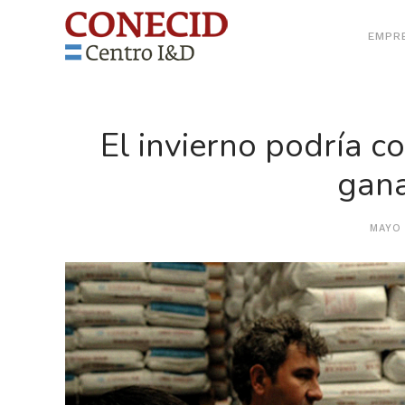
EMPR
El invierno podría c
gan
MAYO 