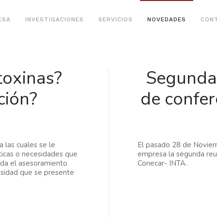
ESA
INVESTIGACIONES
SERVICIOS
NOVEDADES
CON
toxinas?
Segunda 
ción?
de confe
 las cuales se le
El pasado 28 de Noviemb
ticas o necesidades que
empresa la segunda reun
nda el asesoramiento
Conecar- INTA.
esidad que se presente