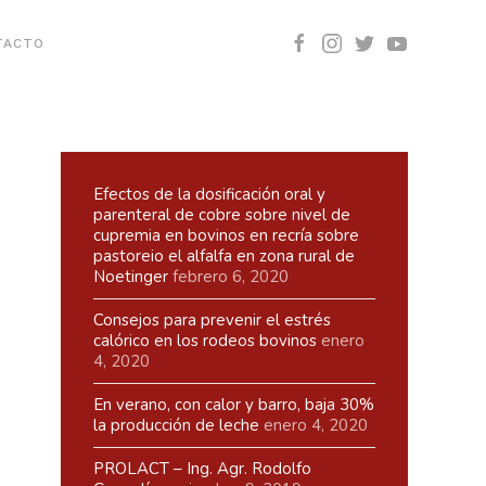
TACTO
Efectos de la dosificación oral y
parenteral de cobre sobre nivel de
cupremia en bovinos en recría sobre
pastoreio el alfalfa en zona rural de
Noetinger
febrero 6, 2020
Consejos para prevenir el estrés
calórico en los rodeos bovinos
enero
4, 2020
En verano, con calor y barro, baja 30%
la producción de leche
enero 4, 2020
PROLACT – Ing. Agr. Rodolfo